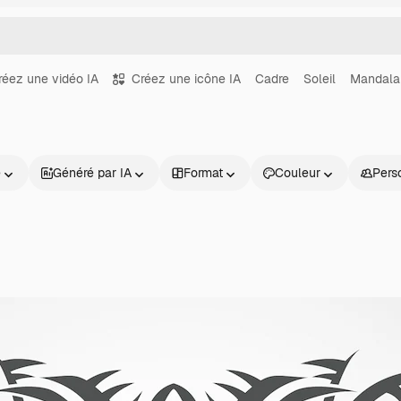
réez une vidéo IA
Créez une icône IA
Cadre
Soleil
Mandala
e
Généré par IA
Format
Couleur
Pers
Produits
Commencer