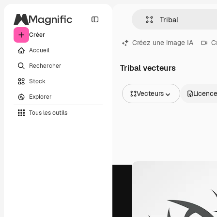
Créer
Créez une image IA
C
Accueil
Rechercher
Tribal vecteurs
Stock
Vecteurs
Licenc
Explorer
Toutes les images
Tous les outils
Vecteurs
Illustrations
Photos
PSD
Modèles
Mockups
Vidéos
Clips de vidéo
Graphiques animés
Templates vidéos
Icônes
Modèles 3D
Polices