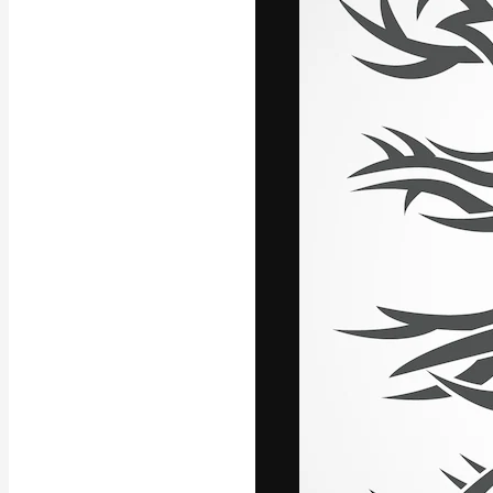
La plateforme c
vos meilleurs pr
d’abonnés : créa
studios.
Français
Copyright © 2010