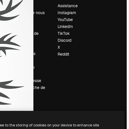
Prix
Assistance
À propos de nous
Instagram
Avis
YouTube
Carrières
LinkedIn
Tendances de
TikTok
recherche
Discord
Blog
X
Événements
Reddit
Slidesgo
Vendre mon
contenu
Salle de presse
À la recherche de
magnific.ai
ree to the storing of cookies on your device to enhance site