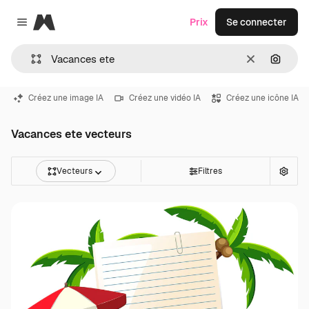
Magnific
Prix
Se connecter
Close menu
Effacer
Recher
Créez une image IA
Créez une vidéo IA
Créez une icône IA
Vacances ete vecteurs
Vecteurs
Filtres