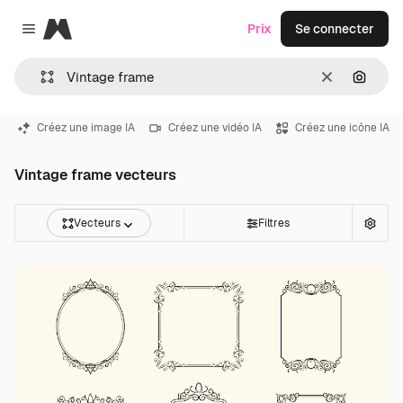
Magnific
Prix
Se connecter
Close menu
Effacer
Recher
Créez une image IA
Créez une vidéo IA
Créez une icône IA
Vintage frame vecteurs
Vecteurs
Filtres