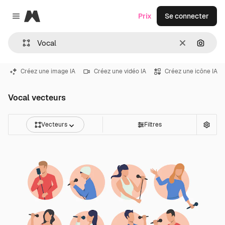
Magnific
Prix
Se connecter
Close menu
Effacer
Recher
Créez une image IA
Créez une vidéo IA
Créez une icône IA
Vocal vecteurs
Vecteurs
Filtres