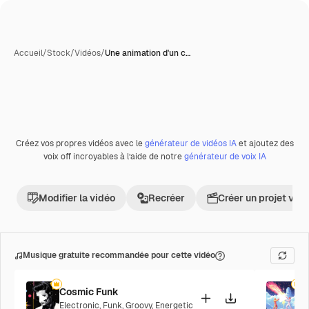
Accueil
/
Stock
/
Vidéos
/
Une animation d'un c…
Créez vos propres vidéos avec le
générateur de vidéos IA
et ajoutez des
voix off incroyables à l’aide de notre
générateur de voix IA
Modifier la vidéo
Recréer
Créer un projet vid
Musique gratuite recommandée pour cette vidéo
Cosmic Funk
F
Electronic
,
Funk
,
Groovy
,
Energetic
P