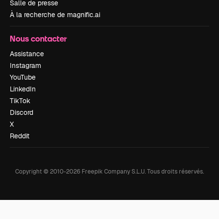
Salle de presse
À la recherche de magnific.ai
Nous contacter
Assistance
Instagram
YouTube
LinkedIn
TikTok
Discord
X
Reddit
Copyright © 2010-
2026
Freepik Company S.L.U.
Tous droits réservés
.