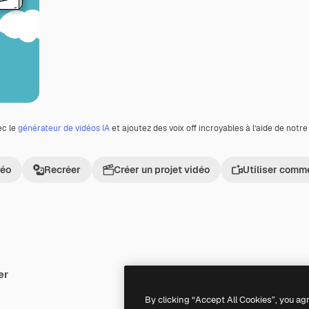
ec le
générateur de vidéos IA
et ajoutez des voix off incroyables à l’aide de notr
déo
Recréer
Créer un projet vidéo
Utiliser comm
er
By clicking “Accept All Cookies”, you ag