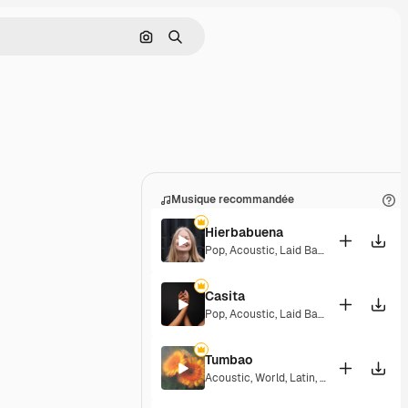
Rechercher par image
Rechercher
Musique recommandée
Hierbabuena
Pop
,
Acoustic
,
Laid Back
,
Peaceful
,
Hop
Casita
Pop
,
Acoustic
,
Laid Back
,
Peaceful
,
Hop
Tumbao
Acoustic
,
World
,
Latin
,
Laid Back
,
Senti