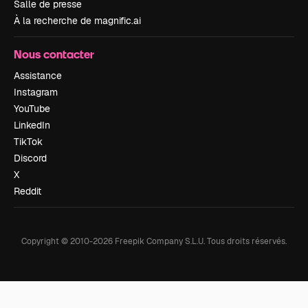
Salle de presse
À la recherche de magnific.ai
Nous contacter
Assistance
Instagram
YouTube
LinkedIn
TikTok
Discord
X
Reddit
Copyright © 2010-
2026
Freepik Company S.L.U.
Tous droits réservés
.