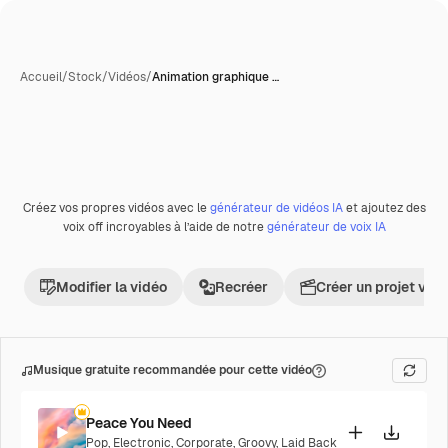
Accueil
/
Stock
/
Vidéos
/
Animation graphique …
Créez vos propres vidéos avec le
générateur de vidéos IA
et ajoutez des
voix off incroyables à l’aide de notre
générateur de voix IA
Modifier la vidéo
Recréer
Créer un projet vid
Musique gratuite recommandée pour cette vidéo
Peace You Need
Pop
,
Electronic
,
Corporate
,
Groovy
,
Laid Back