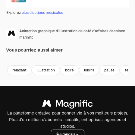
Explorez
plus d’options musicales
Animation graphique d'illustration de café d'affaires dessinée à la main
magnific
Vous pourriez aussi aimer
relaxant
illustration
boire
loisirs
pause
temps
La plateforme créative pour donner vie à vos meilleurs projets.
Plus d’un million d’abonnés : créatifs, entreprises, agences et
studios.
Français