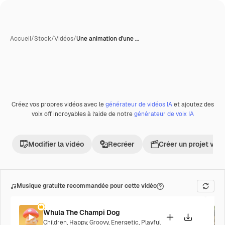
Accueil
/
Stock
/
Vidéos
/
Une animation d'une …
Créez vos propres vidéos avec le
générateur de vidéos IA
et ajoutez des
voix off incroyables à l’aide de notre
générateur de voix IA
Modifier la vidéo
Recréer
Créer un projet vid
Musique gratuite recommandée pour cette vidéo
Whula The Champi Dog
Children
,
Happy
,
Groovy
,
Energetic
,
Playful