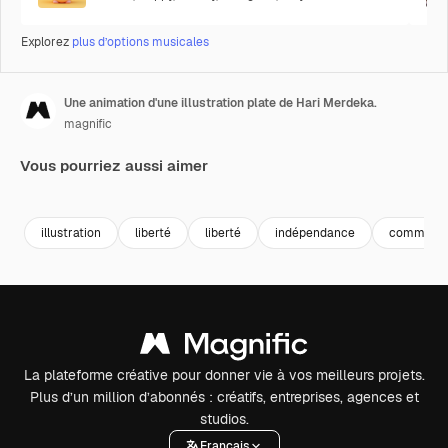
Explorez
plus d’options musicales
Une animation d'une illustration plate de Hari Merdeka.
magnific
Vous pourriez aussi aimer
illustration
liberté
liberté
indépendance
commémor
La plateforme créative pour donner vie à vos meilleurs projets.
Plus d’un million d’abonnés : créatifs, entreprises, agences et
studios.
Français