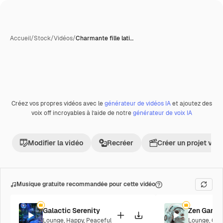
Accueil
/
Stock
/
Vidéos
/
Charmante fille lati…
Créez vos propres vidéos avec le
générateur de vidéos IA
et ajoutez des
voix off incroyables à l’aide de notre
générateur de voix IA
Modifier la vidéo
Recréer
Créer un projet vid
Musique gratuite recommandée pour cette vidéo
Galactic Serenity
Zen Garde
Lounge
,
Happy
,
Peaceful
Lounge
,
Cor