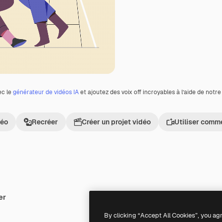
ec le
générateur de vidéos IA
et ajoutez des voix off incroyables à l’aide de notr
déo
Recréer
Créer un projet vidéo
Utiliser comm
er
By clicking “Accept All Cookies”, you ag