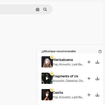
Rechercher par image
Rechercher
Musique recommandée
Hierbabuena
Pop
,
Acoustic
,
Laid Back
,
Peaceful
,
Hop
Fragments of Us
Acoustic
,
Classical
,
Cinematic
,
Dramati
Casita
Pop
,
Acoustic
,
Laid Back
,
Peaceful
,
Hop