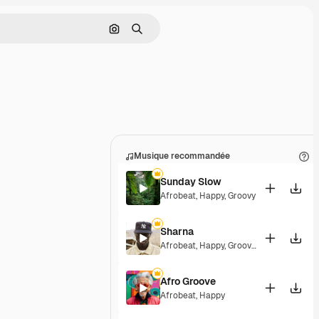
Rechercher par image
Rechercher
Musique recommandée
Sunday Slow
Afrobeat
,
Happy
,
Groovy
Sharna
Afrobeat
,
Happy
,
Groovy
,
Upbeat
Afro Groove
Afrobeat
,
Happy