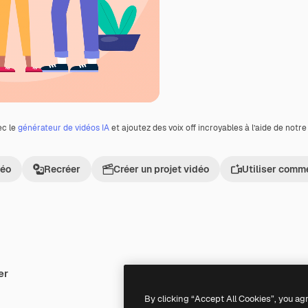
ec le
générateur de vidéos IA
et ajoutez des voix off incroyables à l’aide de notr
déo
Recréer
Créer un projet vidéo
Utiliser comm
er
By clicking “Accept All Cookies”, you ag