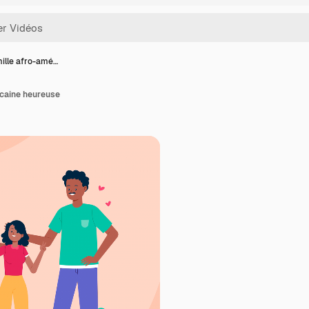
ille afro-amé…
icaine heureuse