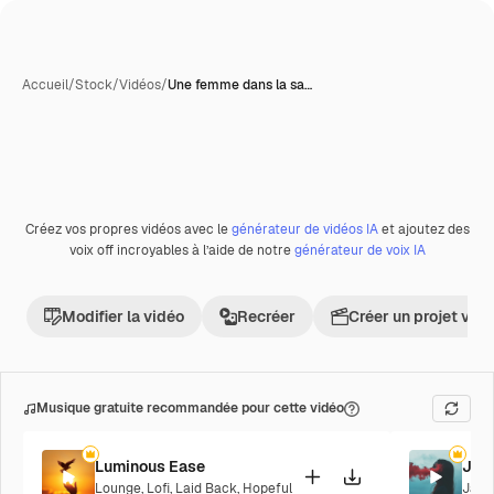
Accueil
/
Stock
/
Vidéos
/
Une femme dans la sa…
Créez vos propres vidéos avec le
générateur de vidéos IA
et ajoutez des
voix off incroyables à l’aide de notre
générateur de voix IA
Modifier la vidéo
Recréer
Créer un projet vid
Musique gratuite recommandée pour cette vidéo
Luminous Ease
Jaz
Lounge
,
Lofi
,
Laid Back
,
Hopeful
Jazz