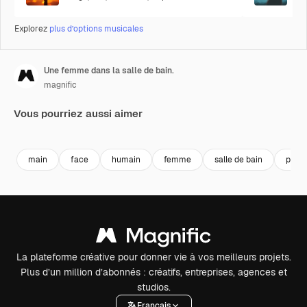
Explorez
plus d’options musicales
Une femme dans la salle de bain.
magnific
Vous pourriez aussi aimer
main
face
humain
femme
salle de bain
pers
La plateforme créative pour donner vie à vos meilleurs projets.
Plus d’un million d’abonnés : créatifs, entreprises, agences et
studios.
Français