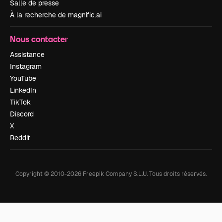
Salle de presse
À la recherche de magnific.ai
Nous contacter
Assistance
Instagram
YouTube
LinkedIn
TikTok
Discord
X
Reddit
Copyright © 2010-
2026
Freepik Company S.L.U.
Tous droits réservés
.