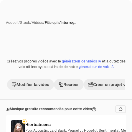
Accueil
/
Stock
/
Vidéos
/
Fille qui s'interrog…
Créez vos propres vidéos avec le
générateur de vidéos IA
et ajoutez des
voix off incroyables à l’aide de notre
générateur de voix IA
Modifier la vidéo
Recréer
Créer un projet vid
Musique gratuite recommandée pour cette vidéo
Hierbabuena
Pop
,
Acoustic
,
Laid Back
,
Peaceful
,
Hopeful
,
Sentimental
,
Melanc