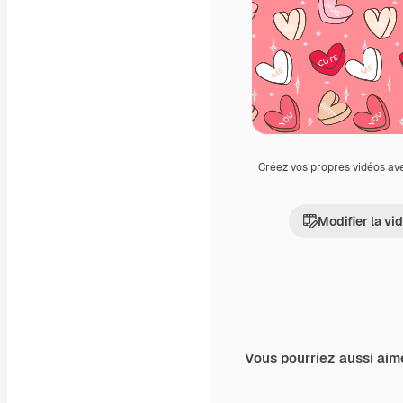
Créez vos propres vidéos av
Modifier la vi
Vous pourriez aussi aim
Premium
Premium
Généré par l’IA