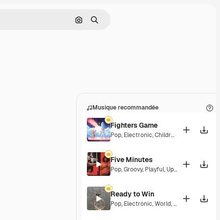
Rechercher par image
Rechercher
Musique recommandée
Fighters Game
Pop
,
Electronic
,
Children
,
Synthwave
,
Ep
Five Minutes
Pop
,
Groovy
,
Playful
,
Upbeat
Ready to Win
Pop
,
Electronic
,
World
,
Epic
,
Groovy
,
Ene