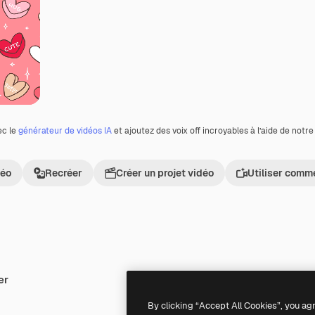
ec le
générateur de vidéos IA
et ajoutez des voix off incroyables à l’aide de notr
déo
Recréer
Créer un projet vidéo
Utiliser comm
er
Premium
Premium
Généré par l’IA
By clicking “Accept All Cookies”, you ag