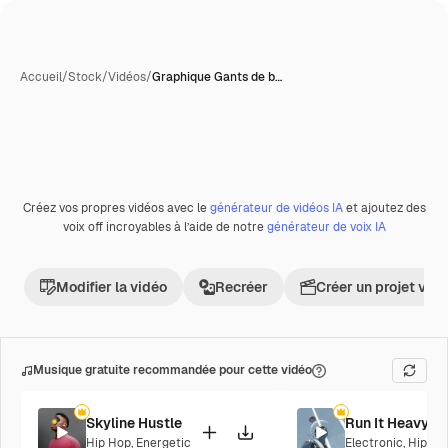
Accueil
/
Stock
/
Vidéos
/
Graphique Gants de b…
Créez vos propres vidéos avec le
générateur de vidéos IA
et ajoutez des
voix off incroyables à l’aide de notre
générateur de voix IA
Modifier la vidéo
Recréer
Créer un projet vid
Musique gratuite recommandée pour cette vidéo
Skyline Hustle
Run It Heavy
Hip Hop
,
Energetic
Electronic
,
Hip Ho