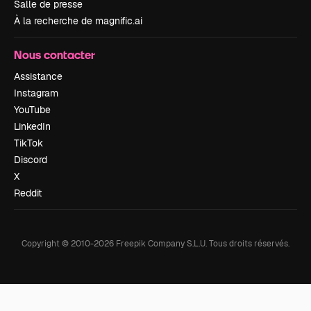
Salle de presse
À la recherche de magnific.ai
Nous contacter
Assistance
Instagram
YouTube
LinkedIn
TikTok
Discord
X
Reddit
Copyright © 2010-
2026
Freepik Company S.L.U.
Tous droits réservés
.