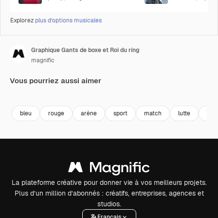
Explorez
plus d’options musicales
Graphique Gants de boxe et Roi du ring
magnific
Vous pourriez aussi aimer
bleu
rouge
arène
sport
match
lutte
déf
La plateforme créative pour donner vie à vos meilleurs projets.
Plus d’un million d’abonnés : créatifs, entreprises, agences et
studios.
Français