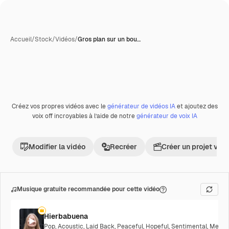
Accueil
/
Stock
/
Vidéos
/
Gros plan sur un bou…
Créez vos propres vidéos avec le
générateur de vidéos IA
et ajoutez des
voix off incroyables à l’aide de notre
générateur de voix IA
Modifier la vidéo
Recréer
Créer un projet vid
Musique gratuite recommandée pour cette vidéo
Hierbabuena
Pop
,
Acoustic
,
Laid Back
,
Peaceful
,
Hopeful
,
Sentimental
,
Melanc