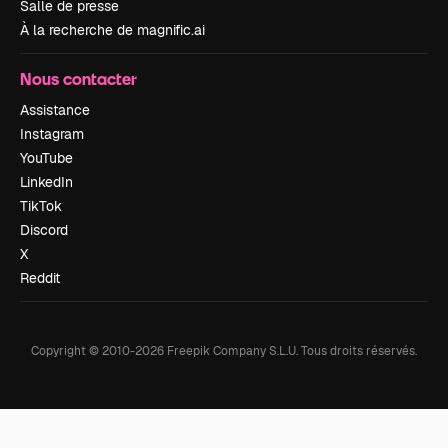
Salle de presse
À la recherche de magnific.ai
Nous contacter
Assistance
Instagram
YouTube
LinkedIn
TikTok
Discord
X
Reddit
Copyright © 2010-
2026
Freepik Company S.L.U.
Tous droits réservés
.