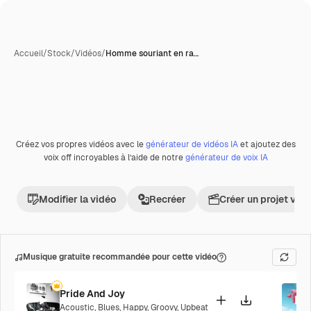
Accueil
/
Stock
/
Vidéos
/
Homme souriant en ra…
Créez vos propres vidéos avec le
générateur de vidéos IA
et ajoutez des
voix off incroyables à l’aide de notre
générateur de voix IA
Modifier la vidéo
Recréer
Créer un projet vid
Musique gratuite recommandée pour cette vidéo
Pride And Joy
Acoustic
,
Blues
,
Happy
,
Groovy
,
Upbeat