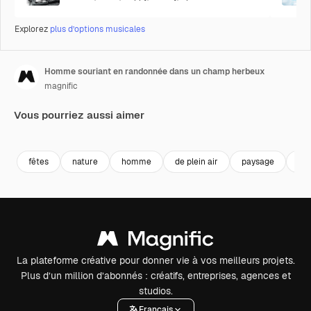
Explorez
plus d’options musicales
Homme souriant en randonnée dans un champ herbeux
magnific
Vous pourriez aussi aimer
Premium
Premium
Premium
Premium
fêtes
nature
homme
de plein air
paysage
av
La plateforme créative pour donner vie à vos meilleurs projets.
Plus d’un million d’abonnés : créatifs, entreprises, agences et
studios.
Français