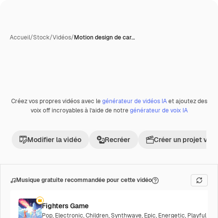
Accueil
/
Stock
/
Vidéos
/
Motion design de car…
Créez vos propres vidéos avec le
générateur de vidéos IA
et ajoutez des
voix off incroyables à l’aide de notre
générateur de voix IA
Modifier la vidéo
Recréer
Créer un projet vid
Musique gratuite recommandée pour cette vidéo
Fighters Game
Pop
,
Electronic
,
Children
,
Synthwave
,
Epic
,
Energetic
,
Playful