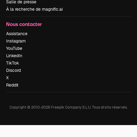
Salle de presse
À la recherche de magnific.ai
Nous contacter
Assistance
Instagram
YouTube
LinkedIn
TikTok
Discord
X
Reddit
Copyright © 2010-
2026
Freepik Company S.L.U.
Tous droits réservés
.