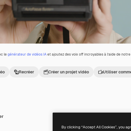
ec le
générateur de vidéos IA
et ajoutez des voix off incroyables à l’aide de notr
déo
Recréer
Créer un projet vidéo
Utiliser comm
er
By clicking “Accept All Cookies”, you ag