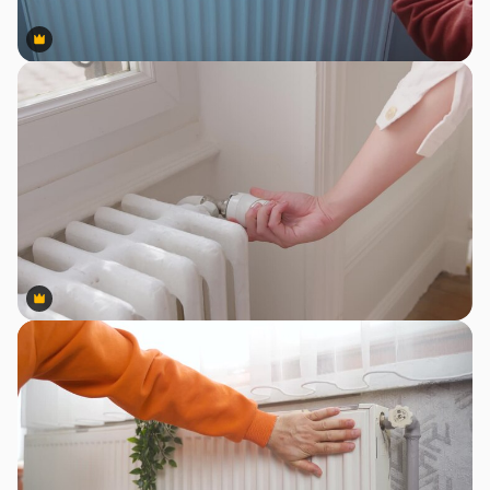
Premium
Premium
Premium
Premium