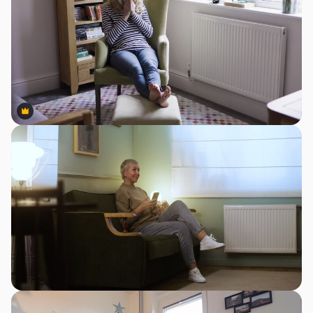
Premium
Premium