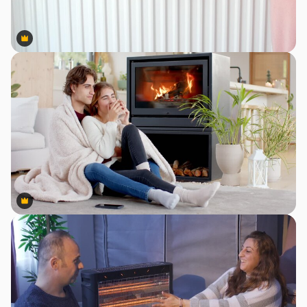
Premium
Premium
Premium
Premium