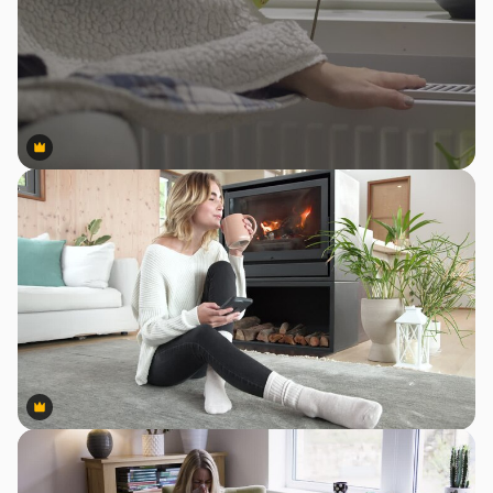
Premium
Premium
Premium
Premium