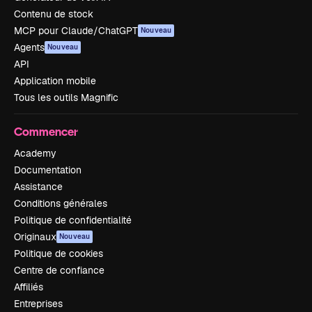
Contenu de stock
MCP pour Claude/ChatGPT
Nouveau
Agents
Nouveau
API
Application mobile
Tous les outils Magnific
Commencer
Academy
Documentation
Assistance
Conditions générales
Politique de confidentialité
Originaux
Nouveau
Politique de cookies
Centre de confiance
Affiliés
Entreprises