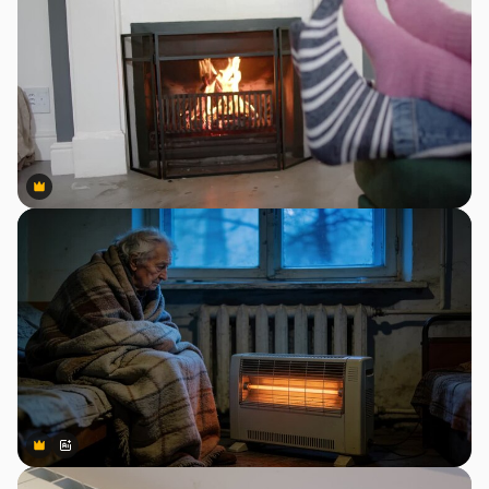
Premium
Premium
Premium
Premium
Généré par l’IA