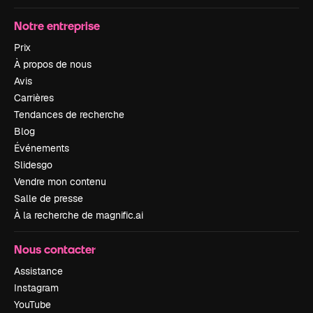
Notre entreprise
Prix
À propos de nous
Avis
Carrières
Tendances de recherche
Blog
Événements
Slidesgo
Vendre mon contenu
Salle de presse
À la recherche de magnific.ai
Nous contacter
Assistance
Instagram
YouTube