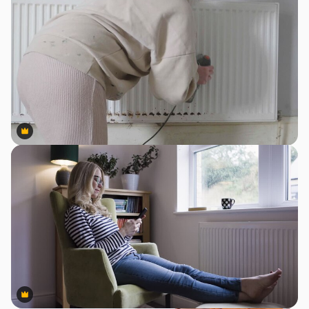
Premium
Premium
Premium
Premium