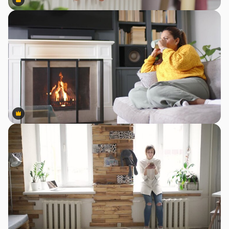
Premium
Premium
Premium
Premium