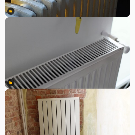
Premium
Premium
Premium
Premium