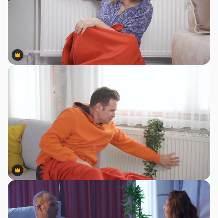
Premium
Premium
Premium
Premium