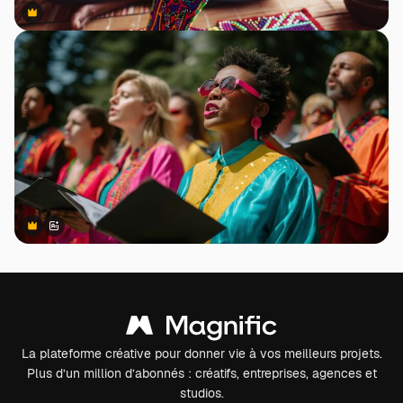
Premium
Premium
Premium
Premium
Généré par l’IA
La plateforme créative pour donner vie à vos meilleurs projets.
Plus d’un million d’abonnés : créatifs, entreprises, agences et
studios.