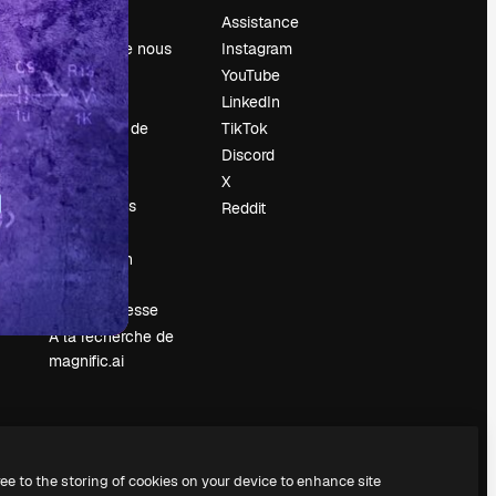
Prix
Assistance
À propos de nous
Instagram
Avis
YouTube
Carrières
LinkedIn
Tendances de
TikTok
recherche
Discord
Blog
X
Événements
Reddit
Slidesgo
Vendre mon
contenu
Salle de presse
À la recherche de
magnific.ai
ree to the storing of cookies on your device to enhance site