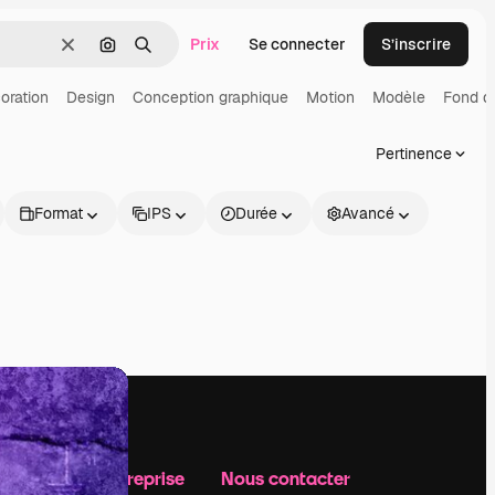
Prix
Se connecter
S’inscrire
Effacer
Rechercher par image
Rechercher
oration
Design
Conception graphique
Motion
Modèle
Fond d
Pertinence
Format
IPS
Durée
Avancé
Notre entreprise
Nous contacter