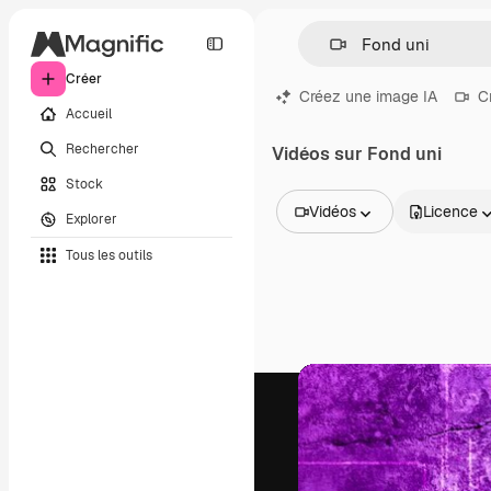
Créer
Créez une image IA
C
Accueil
Rechercher
Vidéos sur Fond uni
Stock
Vidéos
Licence
Explorer
Toutes les images
Tous les outils
Vecteurs
Illustrations
Photos
PSD
Modèles
Mockups
Vidéos
Clips de vidéo
Graphiques animés
Templates vidéos
Icônes
Modèles 3D
Polices