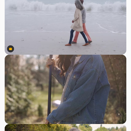
Premium
Premium