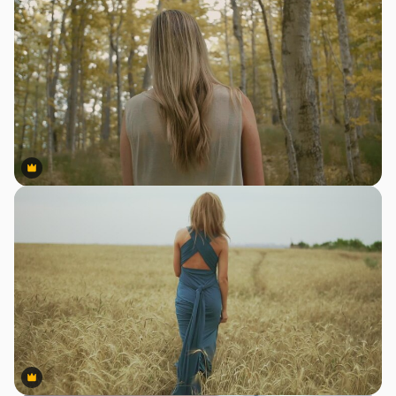
Premium
Premium
Premium
Premium