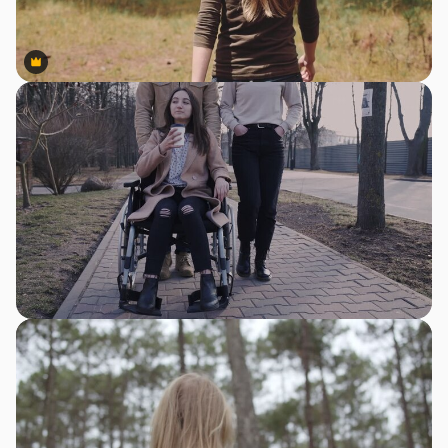
Premium
Premium