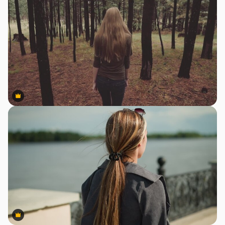
Premium
Premium
Premium
Premium