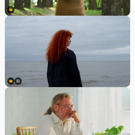
Premium
Premium
Premium
Premium
Généré par l’IA