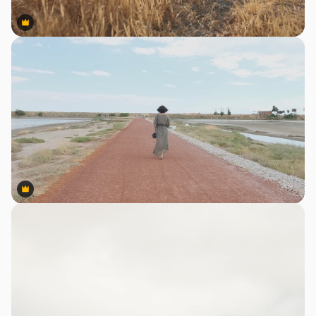
Premium
Premium
Premium
Premium