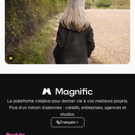
Premium
Premium
La plateforme créative pour donner vie à vos meilleurs projets.
Plus d’un million d’abonnés : créatifs, entreprises, agences et
studios.
Français
Produits