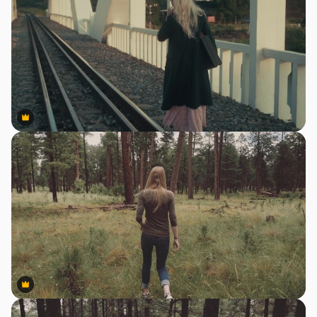
Premium
Premium
Premium
Premium