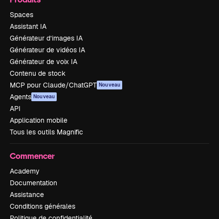
Spaces
Assistant IA
Générateur d’images IA
Générateur de vidéos IA
Générateur de voix IA
Contenu de stock
MCP pour Claude/ChatGPT
Nouveau
Agents
Nouveau
API
Application mobile
Tous les outils Magnific
Commencer
Academy
Documentation
Assistance
Conditions générales
Politique de confidentialité