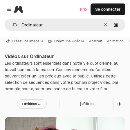
Magnific
Prix
Se connecter
Close menu
Effacer
Recher
Créez une image IA
Créez une vidéo IA
Abstrait
Animation
T
Vidéos sur Ordinateur
Les ordinateurs sont essentiels dans notre vie quotidienne, au
travail comme à la maison. Ces environnements familiers
peuvent créer un lien précieux avec le public. Utilisez cette
sélection de séquences dans votre prochain projet vidéo, par
exemple pour ajouter une scène de bureau à votre film.
Vidéos
Filtres