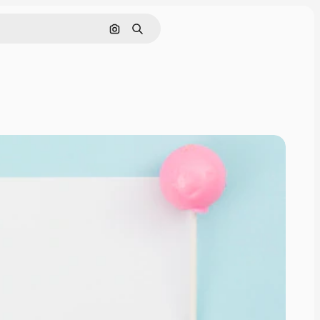
Pencarian berdasarkan gambar
Mencari