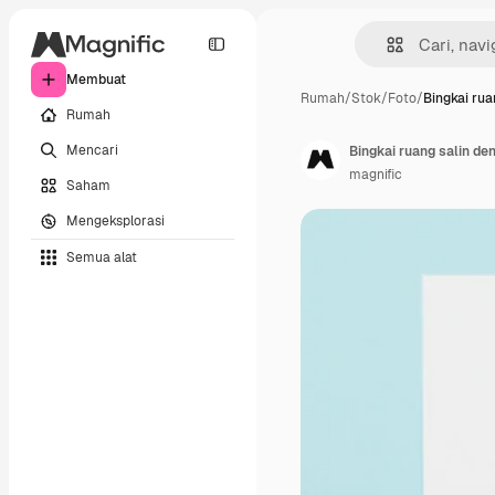
Membuat
Rumah
/
Stok
/
Foto
/
Bingkai rua
Rumah
Mencari
Bingkai ruang salin d
magnific
Saham
Mengeksplorasi
Semua alat