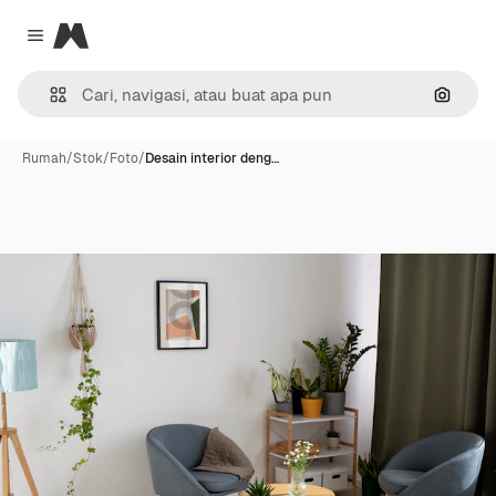
Magnific
Close menu
Pencar
Rumah
/
Stok
/
Foto
/
Desain interior deng…