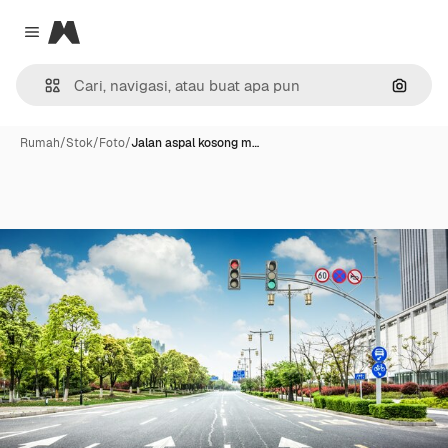
Magnific
Close menu
Pencar
Rumah
/
Stok
/
Foto
/
Jalan aspal kosong m…