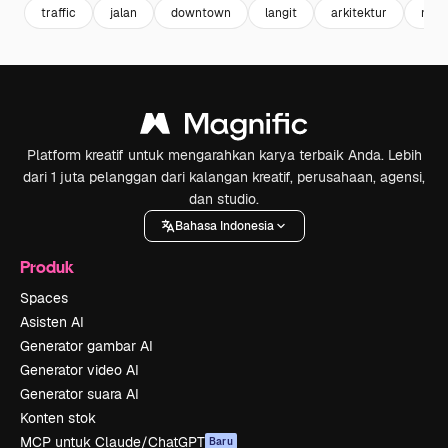
traffic
jalan
downtown
langit
arkitektur
menc
Platform kreatif untuk mengarahkan karya terbaik Anda. Lebih
dari 1 juta pelanggan dari kalangan kreatif, perusahaan, agensi,
dan studio.
Bahasa Indonesia
Produk
Spaces
Asisten AI
Generator gambar AI
Generator video AI
Generator suara AI
Konten stok
MCP untuk Claude/ChatGPT
Baru