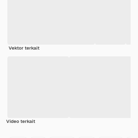
Vektor terkait
Video terkait
Premium
Premium
Premium
Premium