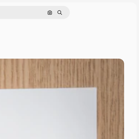
Pencarian berdasarkan gambar
Mencari