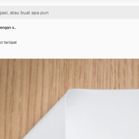
 dengan s…
t terlipat