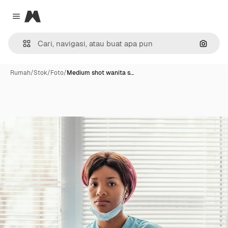
Magnific
Close menu
Pencar
Rumah
/
Stok
/
Foto
/
Medium shot wanita s…