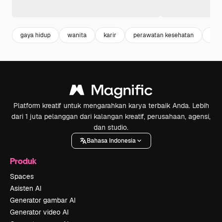
gaya hidup
wanita
karir
perawatan kesehatan
kes
Platform kreatif untuk mengarahkan karya terbaik Anda. Lebih
dari 1 juta pelanggan dari kalangan kreatif, perusahaan, agensi,
dan studio.
Bahasa Indonesia
Produk
Spaces
Asisten AI
Generator gambar AI
Generator video AI