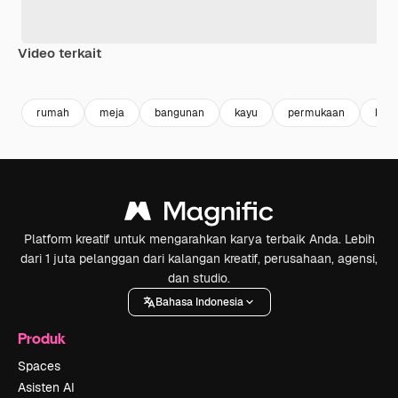
Video terkait
Premium
Premium
Premium
Premium
Dihasilkan 
rumah
meja
bangunan
kayu
permukaan
bisn
Platform kreatif untuk mengarahkan karya terbaik Anda. Lebih
dari 1 juta pelanggan dari kalangan kreatif, perusahaan, agensi,
dan studio.
Bahasa Indonesia
Produk
Spaces
Asisten AI