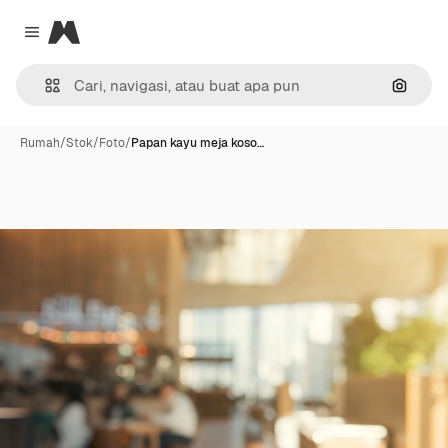
Magnific
Close menu
Pencar
Rumah
/
Stok
/
Foto
/
Papan kayu meja koso…