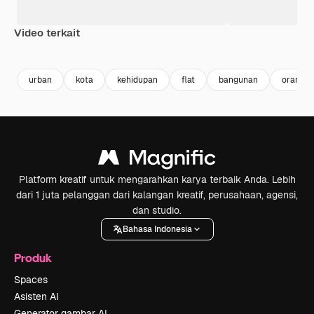
Video terkait
Premium
Premium
Premium
Premium
urban
kota
kehidupan
flat
bangunan
orang
Platform kreatif untuk mengarahkan karya terbaik Anda. Lebih
dari 1 juta pelanggan dari kalangan kreatif, perusahaan, agensi,
dan studio.
Bahasa Indonesia
Produk
Spaces
Asisten AI
Generator gambar AI