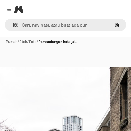
Magnific
Close menu
Pencar
Rumah
/
Stok
/
Foto
/
Pemandangan kota jal…