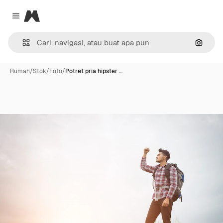
Magnific
Close menu
Pencar
Rumah
/
Stok
/
Foto
/
Potret pria hipster …