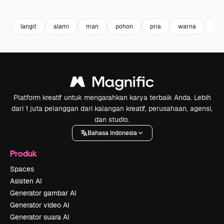
Premium
Premium
Premium
Premium
langit
alami
man
pohon
pria
warna
rum
Platform kreatif untuk mengarahkan karya terbaik Anda. Lebih
dari 1 juta pelanggan dari kalangan kreatif, perusahaan, agensi,
dan studio.
Bahasa Indonesia
Produk
Spaces
Asisten AI
Generator gambar AI
Generator video AI
Generator suara AI