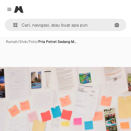
Magnific
Close menu
Pencar
Rumah
/
Stok
/
Foto
/
Pria Potret Sedang M…