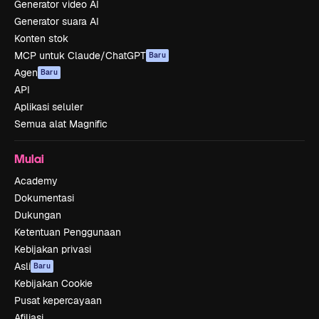
Generator video AI
Generator suara AI
Konten stok
MCP untuk Claude/ChatGPT
Baru
Agen
Baru
API
Aplikasi seluler
Semua alat Magnific
Mulai
Academy
Dokumentasi
Dukungan
Ketentuan Penggunaan
Kebijakan privasi
Asli
Baru
Kebijakan Cookie
Pusat kepercayaan
Afiliasi