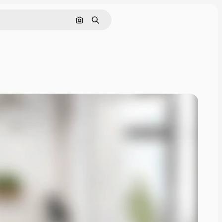
Pencarian berdasarkan gambar
Mencari