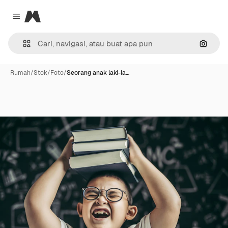
Magnific
Close menu
Pencar
Rumah
/
Stok
/
Foto
/
Seorang anak laki-la…