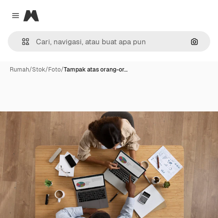
Magnific
Close menu
Pencar
Rumah
/
Stok
/
Foto
/
Tampak atas orang-or…