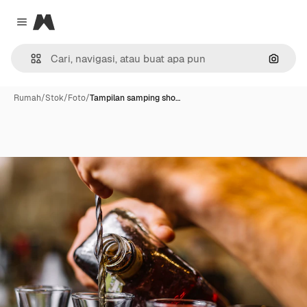
Magnific
Close menu
Pencar
Rumah
/
Stok
/
Foto
/
Tampilan samping sho…