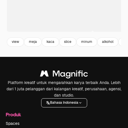
view
meja
kaca
slice
minum
alkohol
be
Platform kreatif untuk mengarahkan karya terbaik Anda. Lebih
dari 1 juta pelanggan dari kalangan kreatif, perusahaan, agensi,
dan studio.
Bahasa Indonesia
Produk
Spaces