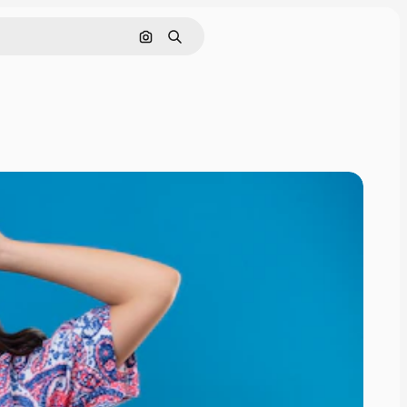
Pencarian berdasarkan gambar
Mencari