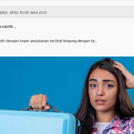
s cantik …
Wanita turis cantik berdiri dengan koper perjalanan terlihat bingung dengan tangan di kepala karena kesalahan ingat konsep memori buruk yang terlupakan di atas ruang biru yang terisolasi