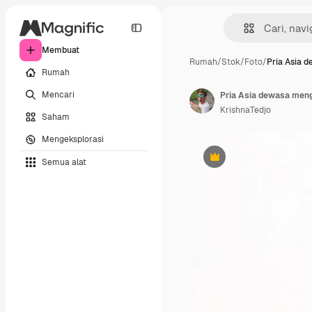
Membuat
Rumah
/
Stok
/
Foto
/
Pria Asia 
Rumah
Mencari
KrishnaTedjo
Saham
Mengeksplorasi
Semua alat
Premium