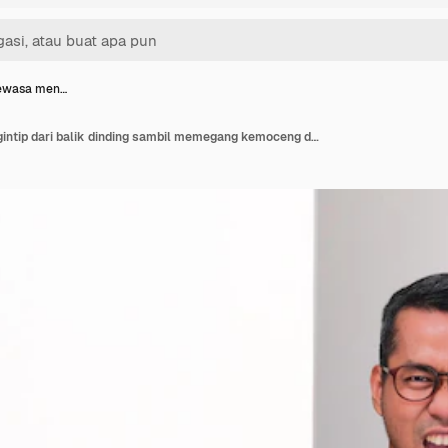
dewasa men…
Pria Asia dewasa mengintip dari balik dinding sambil memegang kemoceng dengan ekspresi gembira