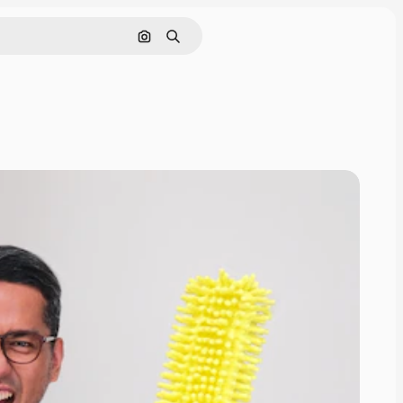
Pencarian berdasarkan gambar
Mencari