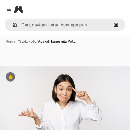
Magnific
Close menu
Pencar
Rumah
/
Stok
/
Foto
/
Apakah kamu gila Pot…
Premium