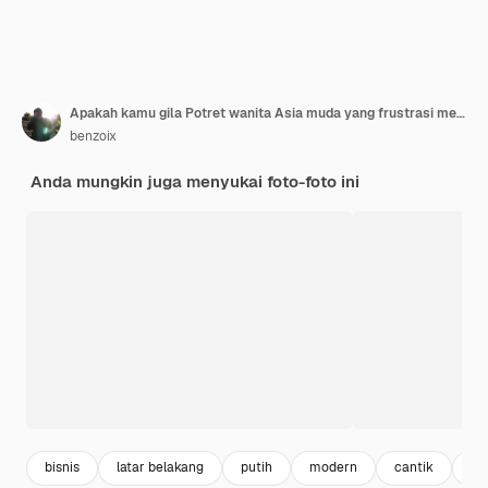
Apakah kamu gila Potret wanita Asia muda yang frustrasi menggulung jari di dekat kepala dan mengangkat bahu seseorang yang gila atau bodoh berdiri di atas latar belakang putih
benzoix
Anda mungkin juga menyukai foto-foto ini
bisnis
latar belakang
putih
modern
cantik
ta