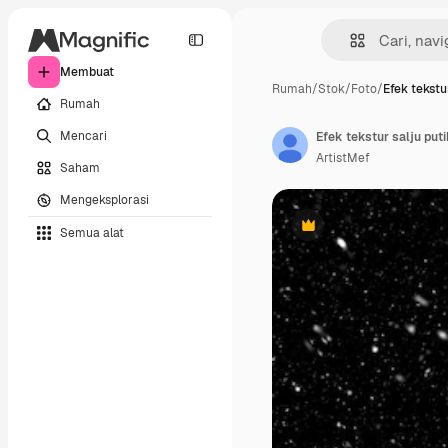
Membuat
Rumah
/
Stok
/
Foto
/
Efek tekstu
Rumah
Mencari
Efek tekstur salju put
ArtistMef
Saham
Mengeksplorasi
Semua alat
Premium