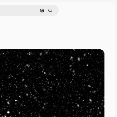
Pencarian berdasarkan gambar
Mencari