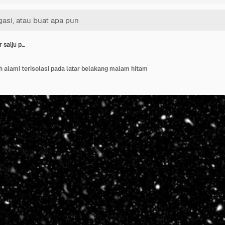
r salju p…
ih alami terisolasi pada latar belakang malam hitam