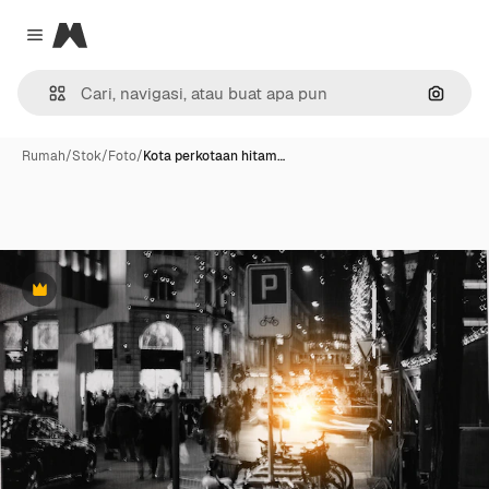
Magnific
Close menu
Pencar
Rumah
/
Stok
/
Foto
/
Kota perkotaan hitam…
Premium