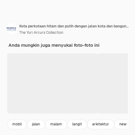
Kota perkotaan hitam dan putih dengan jalan kota dan bangunan dengan New York dan Metro bepergian di luar ruangan dan suar dengan monokrom dan kehidupan malam dengan transportasi dan orang-orang dengan jalan dan sepeda
The Yuri Arcurs Collection
Anda mungkin juga menyukai foto-foto ini
mobil
jalan
malam
langit
arkitektur
new york