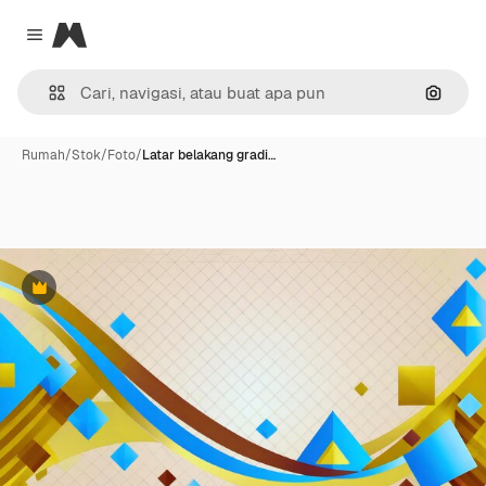
Magnific
Close menu
Pencar
Rumah
/
Stok
/
Foto
/
Latar belakang gradi…
Premium