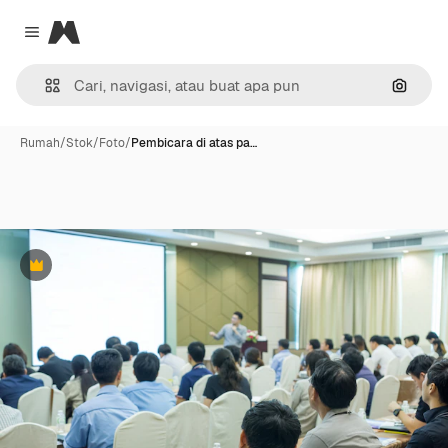
Magnific
Close menu
Pencar
Rumah
/
Stok
/
Foto
/
Pembicara di atas pa…
Premium