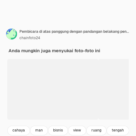
Pembicara di atas panggung dengan pandangan belakang penonton di ruang konferensi atau pertemuan seminar
chainfoto24
Anda mungkin juga menyukai foto-foto ini
cahaya
man
bisnis
view
ruang
tengah
u