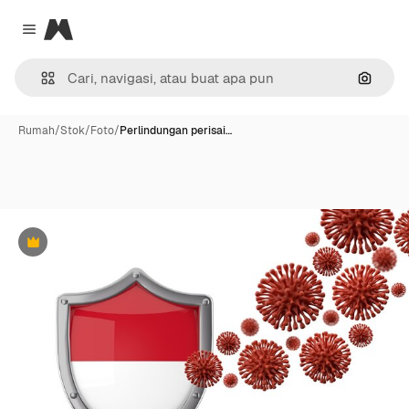
Magnific
Close menu
Pencar
Rumah
/
Stok
/
Foto
/
Perlindungan perisai…
Premium