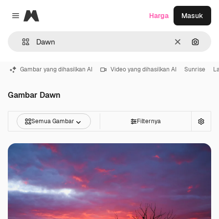
Magnific
Harga
Masuk
Close menu
Jernih
Pencar
Gambar yang dihasilkan AI
Video yang dihasilkan AI
Sunrise
La
Gambar Dawn
Semua Gambar
Filternya