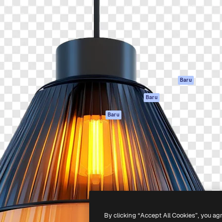
if untuk mengarahkan karya
Spaces
Academy
ebih dari 1 juta pelanggan
Asisten AI
Dokumentasi
reatif, perusahaan, agensi,
Generator gambar
Dukungan
AI
Ketentuan
nesia
Generator video AI
Penggunaan
Generator suara AI
Kebijakan privasi
Konten stok
Asli
Baru
MCP untuk
Kebijakan Cookie
Baru
Claude/ChatGPT
Pusat kepercaya
Agen
Baru
Afiliasi
API
Enterprise
Aplikasi seluler
Semua alat
Magnific
-
2026
Freepik Company S.L.U.
Hak cipta dilindungi undang-undang
.
By clicking “Accept All Cookies”, you ag