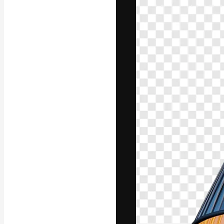
Platform kreat
terbaik Anda. L
dari kalangan k
dan studio.
Bahasa Indo
Copyright © 2010