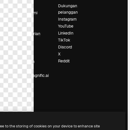
Harga
Dukungan
pelanggan
Tentang kami
Instagram
Reviews
YouTube
Karier
LinkedIn
Tren pencarian
TikTok
Blog
Discord
Acara
X
Slidesgo
an
Reddit
Jual konten
Ruang pers
Mencari magnific.ai
ree to the storing of cookies on your device to enhance site