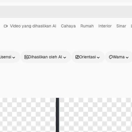
Video yang dihasilkan AI
Cahaya
Rumah
Interior
Sinar
Lisensi
Dihasilkan oleh AI
Orientasi
Warna
Produk
Mulai