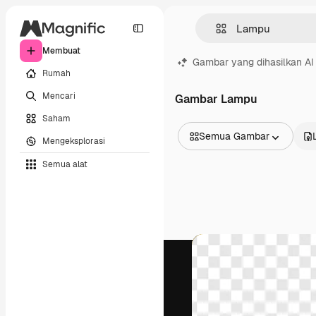
Membuat
Gambar yang dihasilkan AI
Rumah
Mencari
Gambar Lampu
Saham
Semua Gambar
Mengeksplorasi
Semua Gambar
Semua alat
Vektor
Ilustrasi
Foto
PSD
Templat
Mockup
Video
Rekaman
Grafik gerak
Templat video
Ikon
Model 3D
Huruf