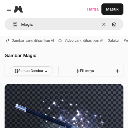
Magnific
Harga
Masuk
Close menu
Jernih
Pencar
Gambar yang dihasilkan AI
Video yang dihasilkan AI
Galaksi
Pe
Gambar Magic
Semua Gambar
Filternya