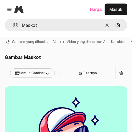
Magnific
Harga
Masuk
Close menu
Jernih
Pencar
Gambar yang dihasilkan AI
Video yang dihasilkan AI
Karakter
Gambar Maskot
Semua Gambar
Filternya