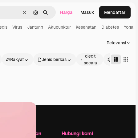
Harga
Masuk
Mendaftar
Jernih
Pencarian berdasarkan gambar
Mencari
edis
Virus
Jantung
Akupunktur
Kesehatan
Diabetes
Yoga
Relevansi
Dapat
diedit
Rakyat
Jenis berkas
Canggih
secara
daring
Perusahaan
Hubungi kami