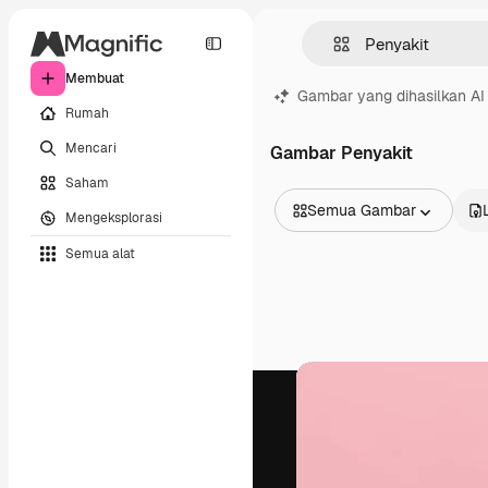
Membuat
Gambar yang dihasilkan AI
Rumah
Mencari
Gambar Penyakit
Saham
Semua Gambar
Mengeksplorasi
Semua Gambar
Semua alat
Vektor
Ilustrasi
Foto
PSD
Templat
Mockup
Video
Rekaman
Grafik gerak
Templat video
Ikon
Model 3D
Huruf