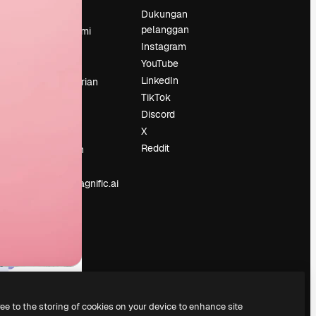
Harga
Dukungan
pelanggan
Tentang kami
Instagram
Reviews
YouTube
Karier
LinkedIn
Tren pencarian
TikTok
Blog
Discord
Acara
X
Slidesgo
an
Reddit
Jual konten
Ruang pers
Mencari magnific.ai
ree to the storing of cookies on your device to enhance site