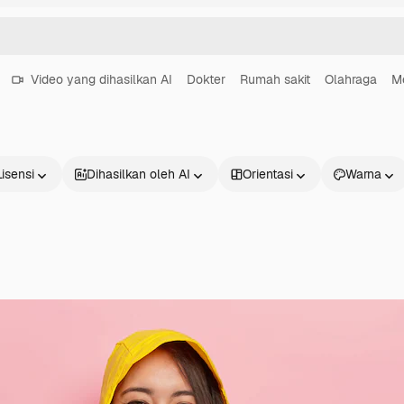
Video yang dihasilkan AI
Dokter
Rumah sakit
Olahraga
M
Lisensi
Dihasilkan oleh AI
Orientasi
Warna
Produk
Mulai