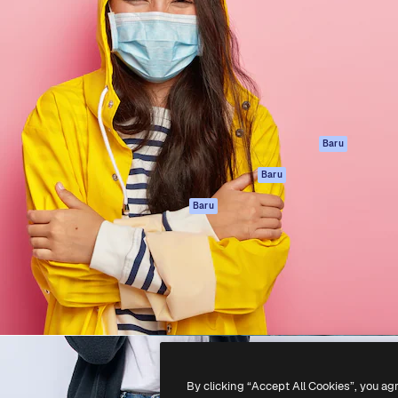
if untuk mengarahkan karya
Spaces
Academy
ebih dari 1 juta pelanggan
Asisten AI
Dokumentasi
reatif, perusahaan, agensi,
Generator gambar
Dukungan
AI
Ketentuan
nesia
Generator video AI
Penggunaan
Generator suara AI
Kebijakan privasi
Konten stok
Asli
Baru
MCP untuk
Kebijakan Cookie
Baru
Claude/ChatGPT
Pusat kepercaya
Agen
Baru
Afiliasi
API
Enterprise
Aplikasi seluler
Semua alat
Magnific
-
2026
Freepik Company S.L.U.
Hak cipta dilindungi undang-undang
.
By clicking “Accept All Cookies”, you ag