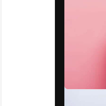
Platform kreat
terbaik Anda. L
dari kalangan k
dan studio.
Bahasa Indo
Copyright © 2010